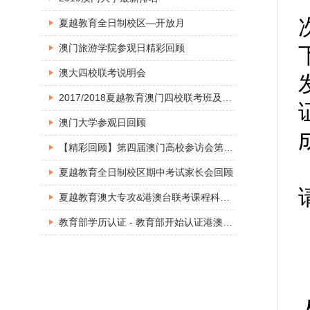
夏越教育全日制校区—开放月
澳门旅游学院参观日精彩回顾
澳大四校联考说明会
2017/2018夏越教育澳门四校联考班及全国港澳台联考班入学考试安排
澳门大学参观日回顾
【精彩回顾】第四届澳门高校参访会第一、二站
夏越教育全日制校区期中考试家长会回顾
夏越教育澳大专攻&港澳台联考课程科普宣讲会
教育部学历认证 - 教育部开始认证港澳台学历学位