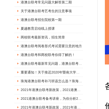
港澳台联考常见问题大解答第二期
关于港澳台联考艺考生的注意事项
港澳台联考招生院校第一期
夏越教育启动线上授课
两校联考最新资讯，招生简章
港澳台联考阅卷形式考试需要注意的地方
港澳台联考和两校联考你得了解的！
港澳台联考最新常见问题，港澳台联考现场确认
重要通知！关于推迟2020年暨南大学、华侨大学联合招收香港、澳门、台湾、华侨、华人及其他外
珠海港澳台联考补习班该怎么选？珠海港澳台联考找夏越！
2021年港澳台联考新政策，2021港澳台联考的变动
2021港澳台联考备考讲座，为你分析2021年港澳台联考新政策
2021年港澳台联考新政策，2021年港澳台联考是否分科